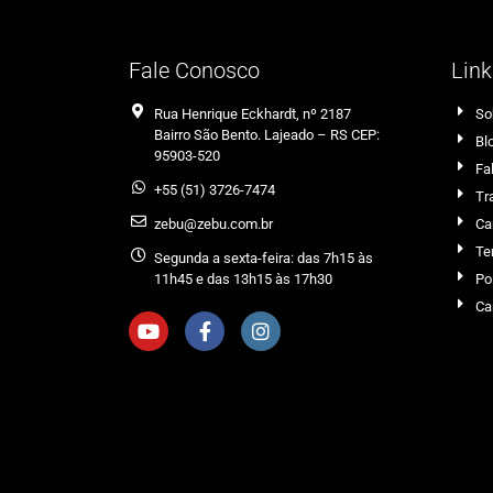
Fale Conosco
Link
Rua Henrique Eckhardt, nº 2187
So
Bairro São Bento. Lajeado – RS CEP:
Bl
95903-520
Fa
+55 (51) 3726-7474
Tr
zebu@zebu.com.br
Ca
Te
Segunda a sexta-feira: das 7h15 às
11h45 e das 13h15 às 17h30
Po
Ca