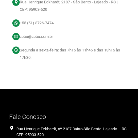
Rua Henrique Eckhardt, 2187 - São Bento - Lajeado - RS |
CEP: 95903-520
+55 (51) 3726-7474
zebu@zebu.com.br
Segunda a sexta-feira: das 7h15 às 11h45 e das 13h15 às
17h30.
Fale Conosco
Rua Henrique Eckhardt, nº 2187 Bairro São Bento. Lajeado – RS
CEP: 95903-520