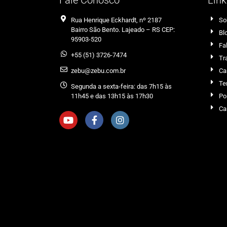
Rua Henrique Eckhardt, nº 2187
So
Bairro São Bento. Lajeado – RS CEP:
Bl
95903-520
Fa
+55 (51) 3726-7474
Tr
zebu@zebu.com.br
Ca
Te
Segunda a sexta-feira: das 7h15 às
11h45 e das 13h15 às 17h30
Po
Ca