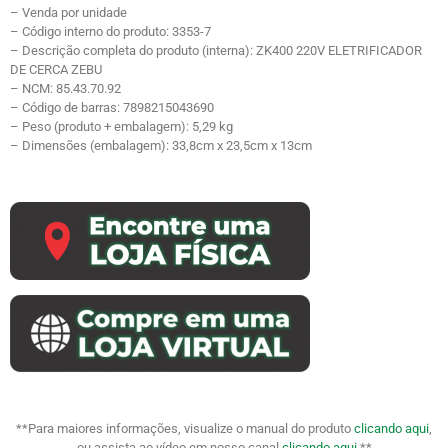
– Venda por unidade
– Código interno do produto: 3353-7
– Descrição completa do produto (interna): ZK400 220V ELETRIFICADOR
DE CERCA ZEBU
– NCM: 85.43.70.92
– Código de barras: 7898215043690
– Peso (produto + embalagem): 5,29 kg
– Dimensões (embalagem): 33,8cm x 23,5cm x 13cm
**Para maiores informações, visualize o manual do produto
clicando aqui
,
ou assista ao vídeo em nosso canal
clicando aqui
.**