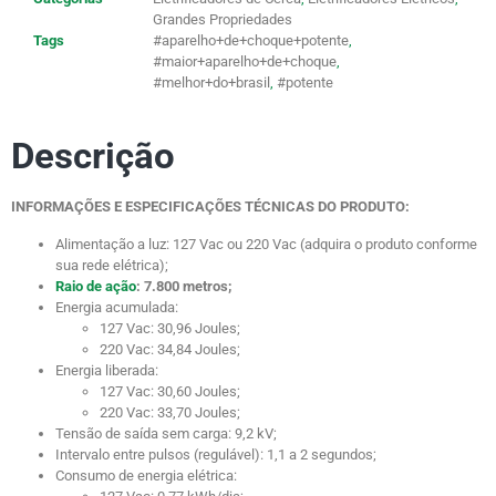
Grandes Propriedades
Tags
#aparelho+de+choque+potente
,
#maior+aparelho+de+choque
,
#melhor+do+brasil
,
#potente
Descrição
INFORMAÇÕES E ESPECIFICAÇÕES TÉCNICAS DO PRODUTO:
Alimentação a luz: 127 Vac ou 220 Vac (adquira o produto conforme
sua rede elétrica);
Raio de ação
: 7.800 metros;
Energia acumulada:
127 Vac: 30,96 Joules;
220 Vac: 34,84 Joules;
Energia liberada:
127 Vac: 30,60 Joules;
220 Vac: 33,70 Joules;
Tensão de saída sem carga: 9,2 kV;
Intervalo entre pulsos (regulável): 1,1 a 2 segundos;
Consumo de energia elétrica: