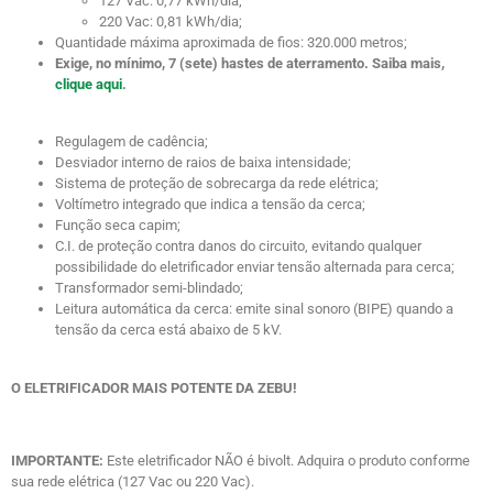
127 Vac: 0,77 kWh/dia;
220 Vac: 0,81 kWh/dia;
Quantidade máxima aproximada de fios: 320.000 metros;
Exige, no mínimo, 7 (sete) hastes de aterramento. Saiba mais,
clique aqui
.
Regulagem de cadência;
Desviador interno de raios de baixa intensidade;
Sistema de proteção de sobrecarga da rede elétrica;
Voltímetro integrado que indica a tensão da cerca;
Função seca capim;
C.I. de proteção contra danos do circuito, evitando qualquer
possibilidade do eletrificador enviar tensão alternada para cerca;
Transformador semi-blindado;
Leitura automática da cerca: emite sinal sonoro (BIPE) quando a
tensão da cerca está abaixo de 5 kV.
O ELETRIFICADOR MAIS POTENTE DA ZEBU!
IMPORTANTE:
Este eletrificador NÃO é bivolt. Adquira o produto conforme
sua rede elétrica (127 Vac ou 220 Vac).