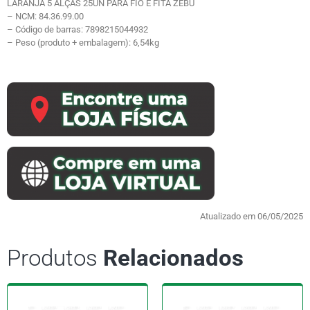
LARANJA 5 ALÇAS 25UN PARA FIO E FITA ZEBU
– NCM: 84.36.99.00
– Código de barras: 7898215044932
– Peso (produto + embalagem): 6,54kg
Atualizado em 06/05/2025
Produtos
Relacionados