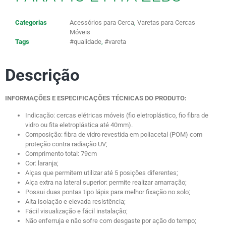
Categorias
Acessórios para Cerca
,
Varetas para Cercas
Móveis
Tags
#qualidade
,
#vareta
Descrição
INFORMAÇÕES E ESPECIFICAÇÕES TÉCNICAS DO PRODUTO:
Indicação: cercas elétricas móveis (fio eletroplástico, fio fibra de
vidro ou fita eletroplástica até 40mm).
Composição: fibra de vidro revestida em poliacetal (POM) com
proteção contra radiação UV;
Comprimento total: 79cm
Cor: laranja;
Alças que permitem utilizar até 5 posições diferentes;
Alça extra na lateral superior: permite realizar amarração;
Possui duas pontas tipo lápis para melhor fixação no solo;
Alta isolação e elevada resistência;
Fácil visualização e fácil instalação;
Não enferruja e não sofre com desgaste por ação do tempo;