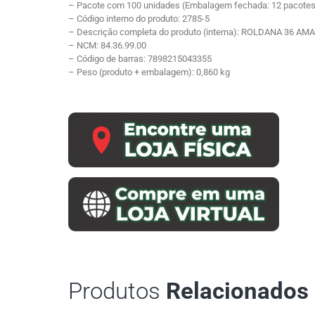
– Pacote com 100 unidades (Embalagem fechada: 12 pacotes
– Código interno do produto: 2785-5
– Descrição completa do produto (interna): ROLDANA 36 A
– NCM: 84.36.99.00
– Código de barras: 7898215043355
– Peso (produto + embalagem): 0,860 kg
Produtos
Relacionados