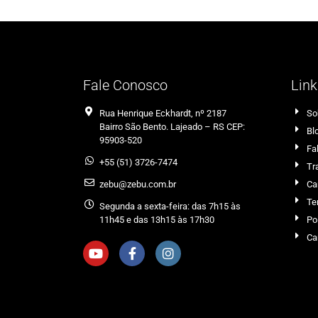
Fale Conosco
Link
Rua Henrique Eckhardt, nº 2187
So
Bairro São Bento. Lajeado – RS CEP:
Bl
95903-520
Fa
+55 (51) 3726-7474
Tr
zebu@zebu.com.br
Ca
Te
Segunda a sexta-feira: das 7h15 às
11h45 e das 13h15 às 17h30
Po
Ca