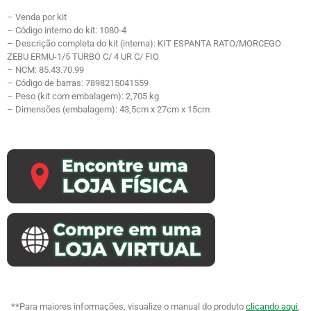
– Venda por kit
– Código interno do kit: 1080-4
– Descrição completa do kit (interna): KIT ESPANTA RATO/MORCEGO
ZEBU ERMU-1/5 TURBO C/ 4 UR C/ FIO
– NCM: 85.43.70.99
– Código de barras: 7898215041559
– Peso (kit com embalagem): 2,705 kg
– Dimensões (embalagem): 43,5cm x 27cm x 15cm
**Para maiores informações, visualize o manual do produto
clicando aqui
,