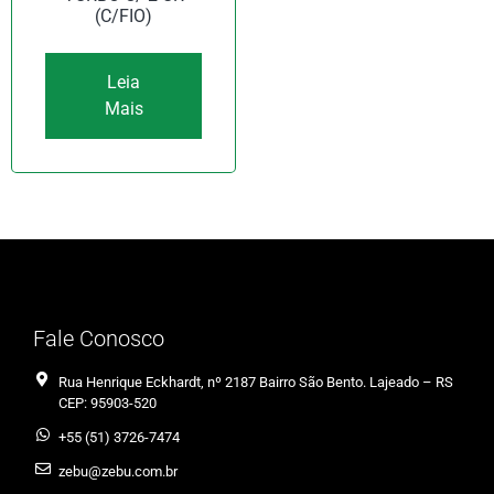
(C/FIO)
Leia
Mais
Fale Conosco
Rua Henrique Eckhardt, nº 2187 Bairro São Bento. Lajeado – RS
CEP: 95903-520
+55 (51) 3726-7474
zebu@zebu.com.br