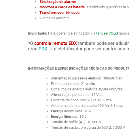
Sinalização de alarme
Monitora a carga da bateria
, sinalizando quando está b
Transformador blindado
2 anos de garantia
Importante:
Para operar o eletrificador via
fencee Cloud
(app/s
*O
controle remoto EDX
também pode ser adquiri
e/ou
PDX
. Um eletrificador pode ser controlado 
INFORMAÇÕES E ESPECIFICAÇÕES TÉCNICAS DO PRODUT
Alimentação pela rede elétrica: 100-240 Vac
Potência nominal: 21 watts
Consumo de energia elétrica: 0,504 kWh/dia
Alimentação por bateria: 12 Vdc
Corrente de consumo: 200 a 1250 mA
Autonomia com uma bateria 100 Ah: 3,3 dias
Energia acumulada: 20 J
Energia liberada: 15 J
Tensão de saída (AT): 10.500 V
Tensão de saída com carga de 500 Ω: 7.500 V