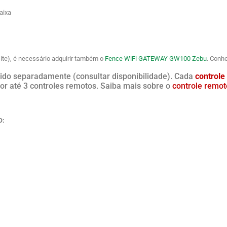
aixa
ite), é necessário adquirir também o
Fence WiFi GATEWAY GW100 Zebu
. Conh
do separadamente (consultar disponibilidade). Cada
controle
por até 3 controles remotos. Saiba mais sobre o
controle remo
O: