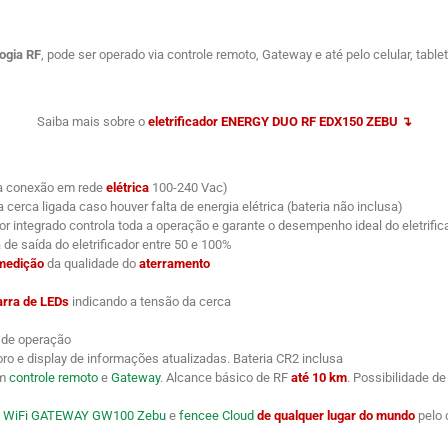
ogia RF
, pode ser operado via controle remoto, Gateway e até pelo celular, tabl
Saiba mais sobre o
eletrificador ENERGY DUO RF
EDX150 ZEBU ↴
ara conexão em rede
elétrica
100-240 Vac)
erca ligada caso houver falta de energia elétrica (bateria não inclusa)
r integrado controla toda a operação e garante o desempenho ideal do eletrific
 de saída do eletrificador entre 50 e 100%
medição
da qualidade do
aterramento
arra de LEDs
indicando a tensão da cerca
 de operação
o e display de informações atualizadas. Bateria CR2 inclusa
om
controle remoto
e
Gateway
. Alcance básico de RF
até 10 km
. Possibilidade d
 WiFi GATEWAY GW100 Zebu
e
fencee Cloud
de qualquer lugar do mundo
pelo 