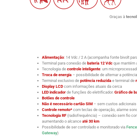
Graças à
tecnol
Alimentação
: 14 Vdc / 2 A (acompanha fonte bivolt p
Terminal para conexão de
bateria 12 Vdc
que mantém a c
Tecnologia de
controle inteligente
: um microprocessado
Troca de energia
– possibilidade de alternar a potência
Terminal exclusivo de
potência reduzida
e terminal de
Display LCD
com informações atuais da cerca
LED indicador
de funções do eletrificador.
Gráfico de b
Botões de controle
Não é necessário cartão SIM
– sem custos adicionais
Controle remoto*
com teclas de operação, alarme sonor
Tecnologia RF
(radiofrequência) – conexão sem fio c
aumentando o alcance
até 30 km
Possibilidade de ser controlado e monitorado via
Fence
Gateway
)