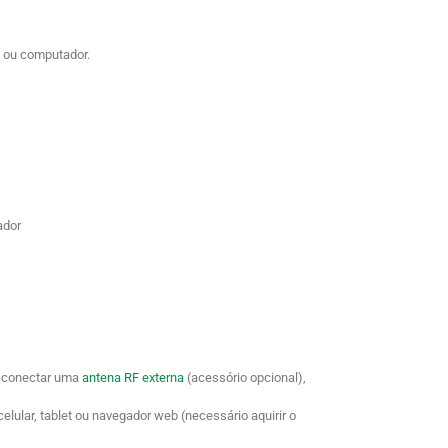
et ou computador.
ador
e conectar uma
antena RF externa
(acessório opcional),
celular, tablet ou navegador web (necessário aquirir o