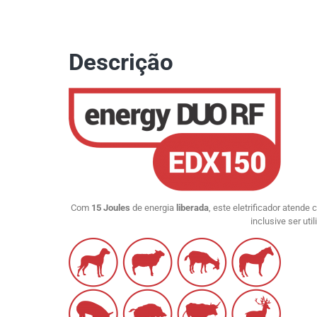
Descrição
Com
15 Joules
de energia
liberada
, este eletrificador atende
inclusive ser ut