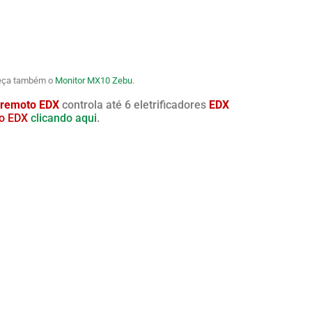
eça também o
Monitor MX10 Zebu
.
 remoto EDX
controla até 6 eletrificadores
EDX
to EDX
clicando aqui
.